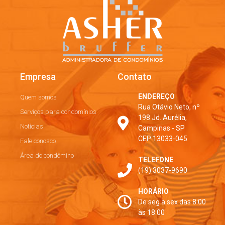
Empresa
Contato
ENDEREÇO
Quem somos
Rua Otávio Neto, nº
Serviços para condomínios
198 Jd. Aurélia,
Notícias
Campinas - SP
CEP 13033-045
Fale conosco
Área do condômino
TELEFONE
(19) 3037-9690
HORÁRIO
De seg a sex das 8:00
às 18:00