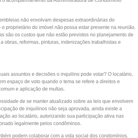
om o acompanhamento da Administradora de Condomínio
embleias não envolvam despesas extraordinárias do
 o proprietário do imóvel não possa estar presente na reunião.
as são os custos que não estão previstos no planejamento de
 obras, reformas, pinturas, indenizações trabalhistas e
quais assuntos e decisões o inquilino pode votar? O locatário,
tem espaço de voto quando o tema se refere a direitos e
 comum e aplicação de multas.
ssidade de se manter atualizado sobre as leis que envolvem
icipação de inquilinos não seja aprovada, ainda existe a
ação ao locatário, autorizando sua participação ativa nas
ionado legalmente pelos condôminos.
também podem colaborar com a vida social dos condomínios.