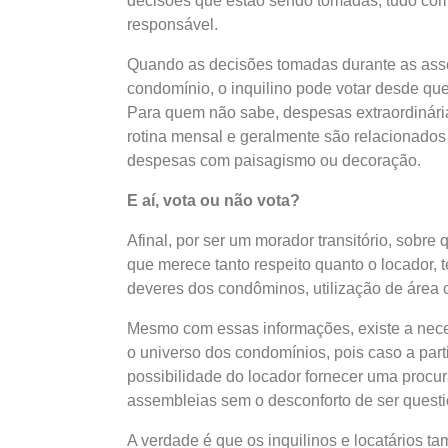
decisões que estão sendo tomadas, tudo c
responsável.
Quando as decisões tomadas durante as ass
condomínio, o inquilino pode votar desde que
Para quem não sabe, despesas extraordinári
rotina mensal e geralmente são relacionados a
despesas com paisagismo ou decoração.
E aí, vota ou não vota?
Afinal, por ser um morador transitório, sobre 
que merece tanto respeito quanto o locador, 
deveres dos condôminos, utilização de área
Mesmo com essas informações, existe a nece
o universo dos condomínios, pois caso a part
possibilidade do locador fornecer uma procur
assembleias sem o desconforto de ser quest
A verdade é que os inquilinos e locatários 