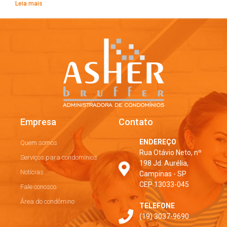
Leia mais
Empresa
Contato
ENDEREÇO
Quem somos
Rua Otávio Neto, nº
Serviços para condomínios
198 Jd. Aurélia,
Notícias
Campinas - SP
CEP 13033-045
Fale conosco
Área do condômino
TELEFONE
(19) 3037-9690