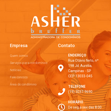
Empresa
Contato
ENDEREÇO
Quem somos
Rua Otávio Neto, nº
Serviços para condomínios
198 Jd. Aurélia,
Notícias
Campinas - SP
CEP 13033-045
Fale conosco
Área do condômino
TELEFONE
(19) 3037-9690
HORÁRIO
De seg a sex das 8:00